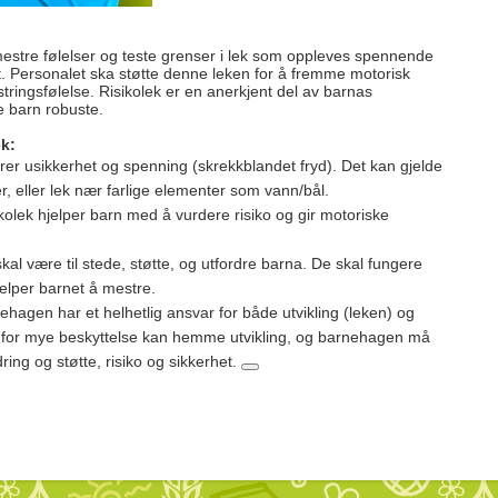
 mestre følelser og teste grenser i lek som oppleves spennende
rt. Personalet ska støtte denne leken for å fremme motorisk
stringsfølelse.
Risikolek er en anerkjent del av barnas
e barn robuste.
ek:
er usikkerhet og spenning (skrekkblandet fryd). Det kan gjelde
er, eller lek nær farlige elementer som vann/bål.
kolek hjelper barn med å vurdere risiko og gir
motoriske
al være til stede, støtte, og utfordre barna. De skal fungere
elper barnet å mestre.
hagen har et helhetlig ansvar for både utvikling (leken) og
at for mye beskyttelse kan hemme utvikling, og barnehagen må
ing og støtte, risiko og sikkerhet.