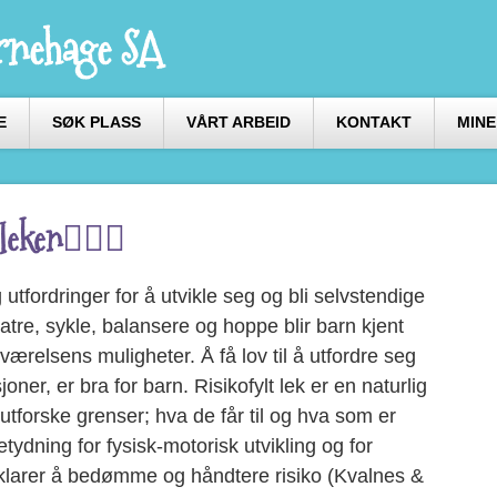
nehage SA
E
SØK PLASS
VÅRT ARBEID
KONTAKT
MINE
eken🤸🏻‍♂️
utfordringer for å utvikle seg og bli selvstendige
tre, sykle, balansere og hoppe blir barn kjent
værelsens muligheter. Å få lov til å utfordre seg
joner, er bra for barn. Risikofylt lek er en naturlig
 utforske grenser; hva de får til og hva som er
etydning for fysisk-motorisk utvikling og for
 klarer å bedømme og håndtere risiko (Kvalnes &