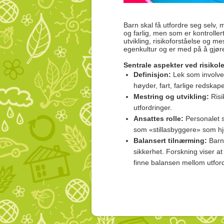
Barn skal få utfordre seg selv,
og farlig, men som er kontrolle
utvikling, risikoforståelse og me
egenkultur og er med på å gjør
Sentrale aspekter ved risikol
Definisjon:
Lek som involver
høyder, fart, farlige redskap
Mestring og utvikling:
Risi
utfordringer.
Ansattes rolle:
Personalet sk
som «stillasbyggere» som hj
Balansert tilnærming:
Barne
sikkerhet. Forskning viser 
finne balansen mellom utfordr